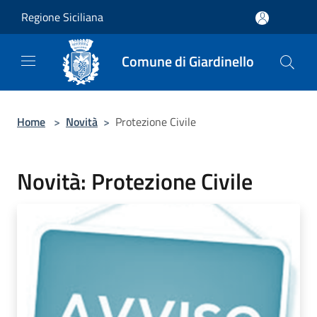
Salta al contenuto principale
Regione Siciliana
Comune di Giardinello
Home
>
Novità
>
Protezione Civile
Novità: Protezione Civile