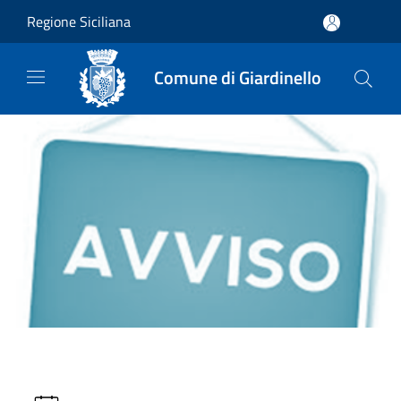
Salta al contenuto principale
Regione Siciliana
Comune di Giardinello