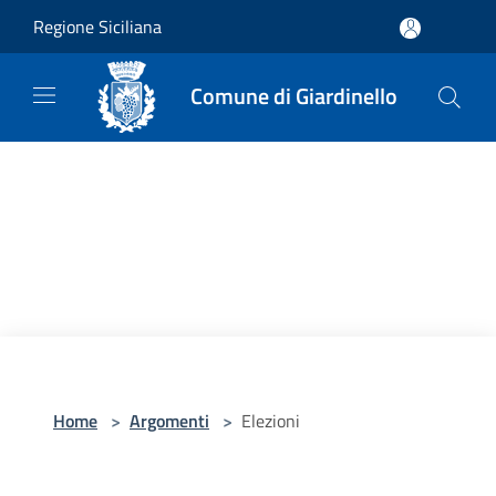
Salta al contenuto principale
Regione Siciliana
Comune di Giardinello
Home
>
Argomenti
>
Elezioni