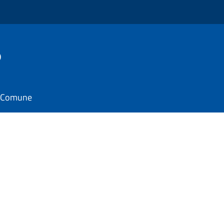
o
il Comune