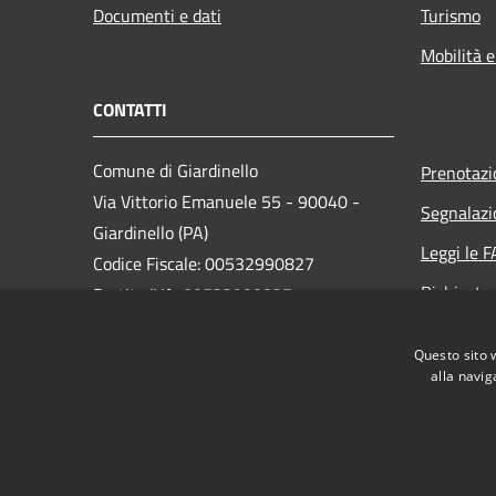
Documenti e dati
Turismo
Mobilità e
CONTATTI
Comune di Giardinello
Prenotaz
Via Vittorio Emanuele 55 - 90040 -
Segnalazi
Giardinello (PA)
Leggi le 
Codice Fiscale: 00532990827
Richiesta
Partita IVA: 00532990827
PEC:
comunegiardinello@pec.it
Questo sito 
Centralino Unico: +39 091 8941029
alla navig