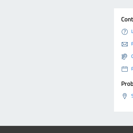
Cont
Prob