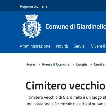
Salta al contenuto principale
Regione Siciliana
Comune di Giardinell
Amministrazione
Novità
Servizi
Vivere 
Home
>
Vivere il Comune
>
Luoghi
>
Cimiter
Cimitero vecchio
Il cimitero vecchio di Giardinello è un luogo s
una posizione più centrale rispetto al nuovo c