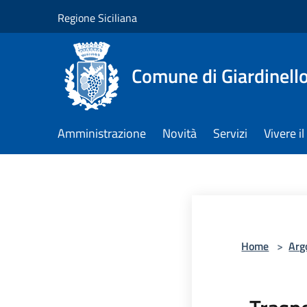
Salta al contenuto principale
Regione Siciliana
Comune di Giardinell
Amministrazione
Novità
Servizi
Vivere 
Home
>
Arg