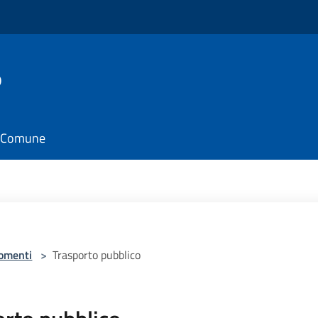
o
il Comune
omenti
>
Trasporto pubblico