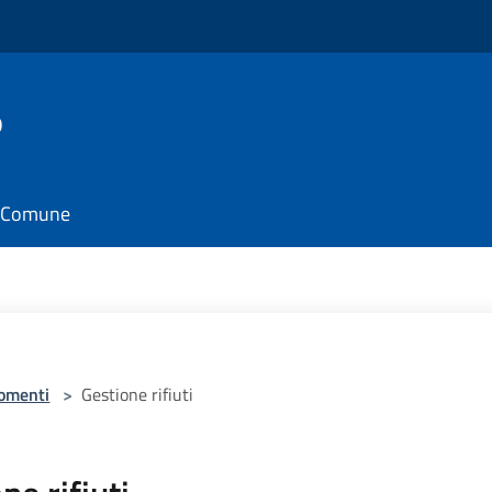
o
il Comune
omenti
>
Gestione rifiuti