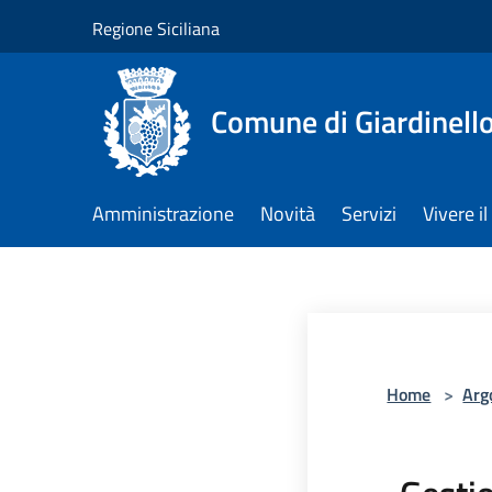
Salta al contenuto principale
Regione Siciliana
Comune di Giardinell
Amministrazione
Novità
Servizi
Vivere 
Home
>
Arg