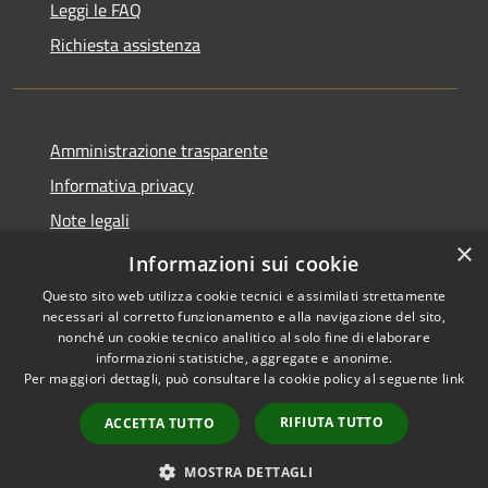
Leggi le FAQ
Richiesta assistenza
Amministrazione trasparente
Informativa privacy
Note legali
×
Dichiarazione di accessibilità
Informazioni sui cookie
Questo sito web utilizza cookie tecnici e assimilati strettamente
necessari al corretto funzionamento e alla navigazione del sito,
nonché un cookie tecnico analitico al solo fine di elaborare
informazioni statistiche, aggregate e anonime.
RSS
Copyright © 2026 • Comune di
Per maggiori dettagli, può consultare la cookie policy al seguente
link
Accessibilità
Giardinello • Powered by
Privacy
Municipium
Accesso
•
RIFIUTA TUTTO
ACCETTA TUTTO
Cookie
redazione
Mappa del sito
MOSTRA DETTAGLI