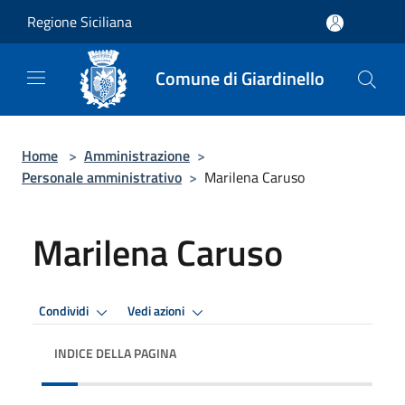
Salta al contenuto principale
Regione Siciliana
Comune di Giardinello
Home
>
Amministrazione
>
Personale amministrativo
>
Marilena Caruso
Marilena Caruso
Condividi
Vedi azioni
INDICE DELLA PAGINA