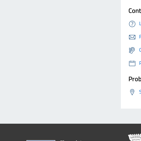
Cont
Prob