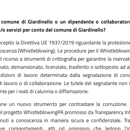
 comune di Giardinello o un dipendente o collaborator
 e/o servizi per conto del comune di Giardinello?
 recepito la Direttiva UE 1937/2019 riguardante la protezio
conoscenza (Whistleblowing). Le procedure per il Whistleblowi
icorso a strumenti di crittografia per garantire la riservat
nato, demansionato, licenziato, trasferito o sottoposto ad a
 condizioni di lavoro determinata dalla segnalazione di con
 lavoro o di collaborazione. Le tutele del segnalante non s
nte per i reati di calunnia o diffamazione.
zione un nuovo strumento per contrastare la corruzione
el progetto WhistleblowingPA promosso da Transparency Inte
 venuti a conoscenza in maniera sicura e confidenziale. Tra
are comportamenti, atti od omissioni che ledono l’int