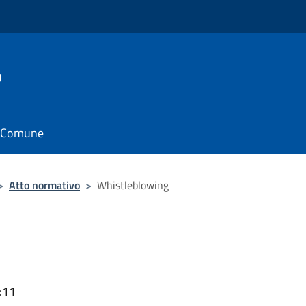
o
il Comune
>
Atto normativo
>
Whistleblowing
:11