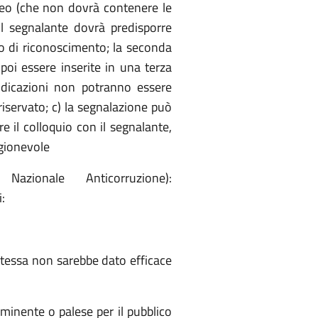
taceo (che non dovrà contenere le
 il segnalante dovrà predisporre
to di riconoscimento; la seconda
oi essere inserite in una terza
indicazioni non potranno essere
riservato; c) la segnalazione può
 il colloquio con il segnalante,
agionevole
azionale Anticorruzione):
:
 stessa non sarebbe dato efficace
minente o palese per il pubblico