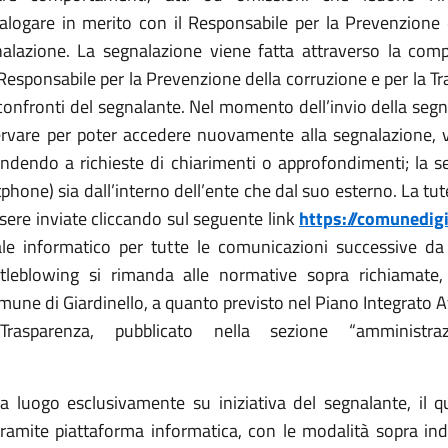
ialogare in merito con il Responsabile per la Prevenzione
gnalazione. La segnalazione viene fatta attraverso la com
esponsabile per la Prevenzione della corruzione e per la Tra
confronti del segnalante. Nel momento dell’invio della segna
rvare per poter accedere nuovamente alla segnalazione, ve
pondendo a richieste di chiarimenti o approfondimenti; la 
rtphone) sia dall’interno dell’ente che dal suo esterno. La tu
sere inviate cliccando sul seguente link
https://comunedigi
le informatico per tutte le comunicazioni successive da i
stleblowing si rimanda alle normative sopra richiamate, 
une di Giardinello, a quanto previsto nel Piano Integrato A
asparenza, pubblicato nella sezione “amministraz
a luogo esclusivamente su iniziativa del segnalante, il q
tramite piattaforma informatica, con le modalità sopra indi