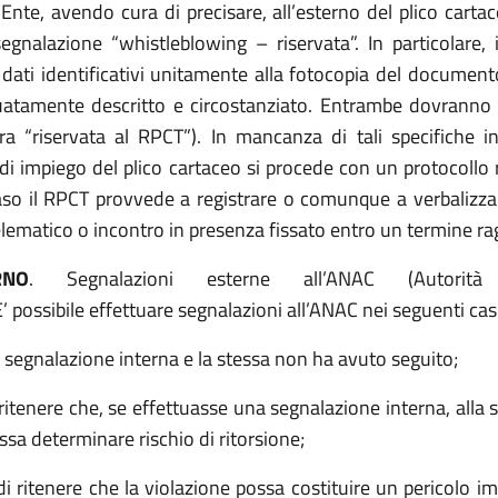
l’Ente, avendo cura di precisare, all’esterno del plico car
segnalazione “whistleblowing – riservata”. In particolare,
ri dati identificativi unitamente alla fotocopia del documen
uatamente descritto e circostanziato. Entrambe dovranno p
ura “riservata al RPCT”). In mancanza di tali specifiche 
 di impiego del plico cartaceo si procede con un protocollo 
so il RPCT provvede a registrare o comunque a verbalizzare
lematico o incontro in presenza fissato entro un termine r
RNO
. Segnalazioni esterne all’ANAC (Autorità N
E’ possibile effettuare segnalazioni all’ANAC nei seguenti casi
 segnalazione interna e la stessa non ha avuto seguito;
ritenere che, se effettuasse una segnalazione interna, alla
sa determinare rischio di ritorsione;
 ritenere che la violazione possa costituire un pericolo im